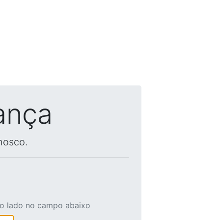
ança
nosco.
ao lado no campo abaixo