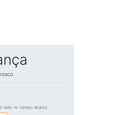
ança
nosco.
ao lado no campo abaixo