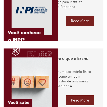
INPI é a sigla para Instituto
Nacional da Proprieda
Read More
Você sabe o que é Brand
Equity?
Por não ser um patrimônio físico
e tangível, como um bem
material, o valor de uma marca
pode ser medido? A
Read More