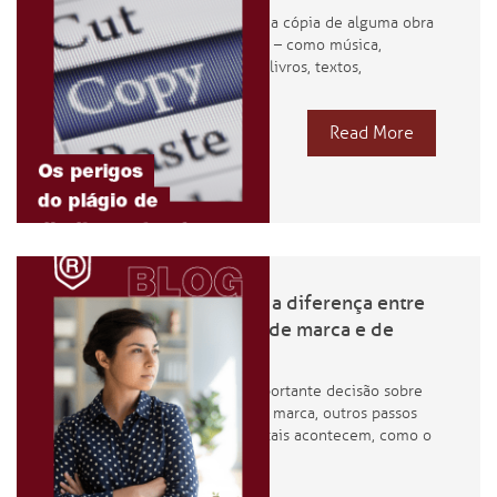
O
plágio
é a cópia de alguma obra
intelectual – como música,
fotografia, livros, textos,
Read More
Entenda a diferença entre
registro de marca e de
domínio
Após a importante decisão sobre
o nome da marca, outros passos
fundamentais acontecem, como o
registr