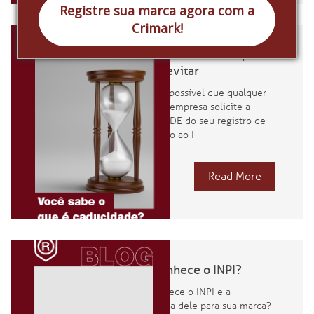
Registre sua marca agora com a
Crimark!
Caducidade: saiba o que é
e como evitar
Pela lei, é possível que qualquer
pessoa ou empresa solicite a
CADUCIDADE do seu registro de
marca junto ao I
Read More
Você conhece o INPI?
Você conhece o INPI e a
importância dele para sua marca?