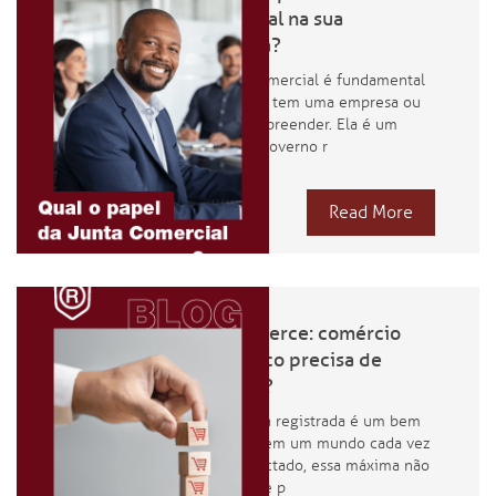
Comercial na sua
empresa?
A Junta Comercial é fundamental
para quem tem uma empresa ou
deseja empreender. Ela é um
órgão do governo r
Read More
E-Commerce: comércio
eletrônico precisa de
registro?
Uma marca registrada é um bem
valioso e, em um mundo cada vez
mais conectado, essa máxima não
é diferente p