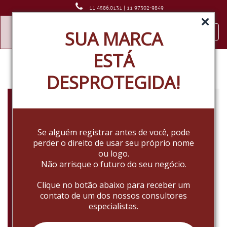
11 4586.0131 | 11 97302-9849
SUA MARCA
Desde 1985
Toggl
navig
ESTÁ
DESPROTEGIDA!
Como proteger sua marca
no ambiente digital?
Se alguém registrar antes de você, pode
Em um mundo que está cada vez
perder o direito de usar seu próprio nome
mais online, assim que abrimos
ou logo.
um negócio e criamos uma marca,
Não arrisque o futuro do seu negócio.
é cada vez mais
Clique no botão abaixo para receber um
contato de um dos nossos consultores
Read More
especialistas.