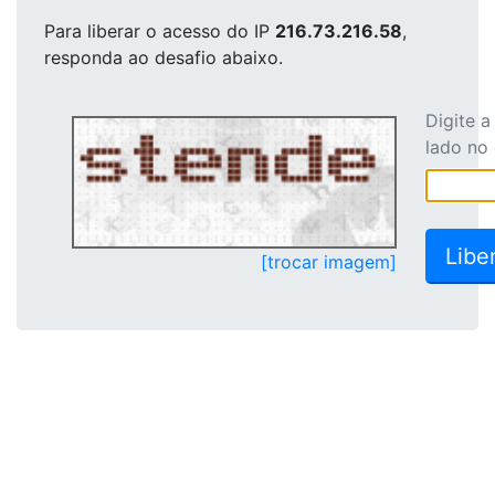
Para liberar o acesso
do IP
216.73.216.58
,
responda ao desafio abaixo.
Digite 
lado no
[trocar imagem]