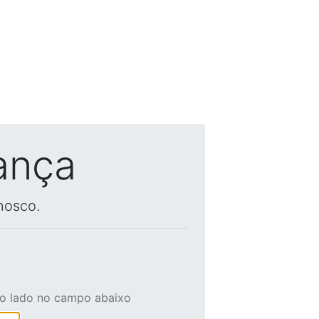
ança
nosco.
ao lado no campo abaixo