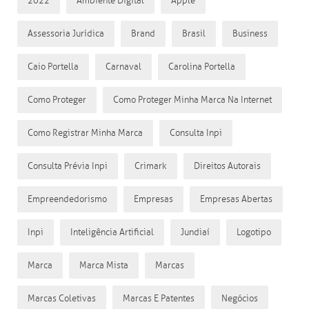
2022
Ambiente Digital
Apple
Assessoria Jurídica
Brand
Brasil
Business
Caio Portella
Carnaval
Carolina Portella
Como Proteger
Como Proteger Minha Marca Na Internet
Como Registrar Minha Marca
Consulta Inpi
Consulta Prévia Inpi
Crimark
Direitos Autorais
Empreendedorismo
Empresas
Empresas Abertas
Inpi
Inteligência Artificial
Jundiaí
Logotipo
Marca
Marca Mista
Marcas
Marcas Coletivas
Marcas E Patentes
Negócios