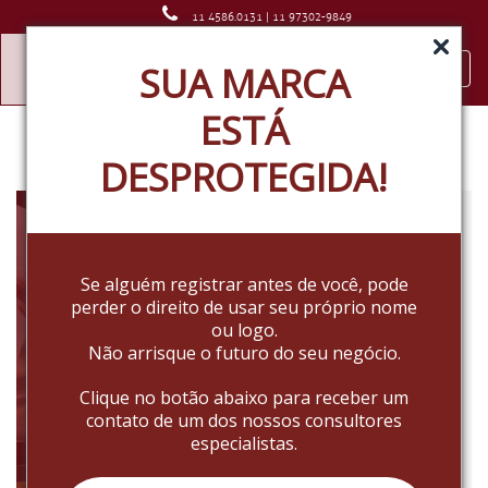
11 4586.0131 | 11 97302-9849
SUA MARCA
Desde 1985
Toggl
navig
ESTÁ
DESPROTEGIDA!
Natureza da proteção das
marcas
Se alguém registrar antes de você, pode
Confira quais são as diversas
perder o direito de usar seu próprio nome
formas que uma marca pode ser
ou logo.
protegida
Você já sabe que
Não arrisque o futuro do seu negócio.
Clique no botão abaixo para receber um
Read More
contato de um dos nossos consultores
especialistas.