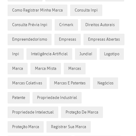
Como Registrar Minha Marca
Consulta Inpi
Consulta Prévia Inpi
Crimark
Direitos Autorais
Empreendedorismo
Empresas
Empresas Abertas
Inpi
Inteligência Artificial
Jundiaí
Logotipo
Marca
Marca Mista
Marcas
Marcas Coletivas
Marcas E Patentes
Negócios
Patente
Propriedade Industrial
Propriedade Intelectual
Proteção De Marca
Proteção Marca
Registrar Sua Marca