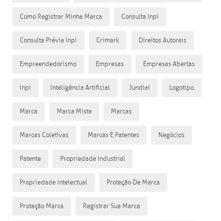
Como Registrar Minha Marca
Consulta Inpi
Consulta Prévia Inpi
Crimark
Direitos Autorais
Empreendedorismo
Empresas
Empresas Abertas
Inpi
Inteligência Artificial
Jundiaí
Logotipo
Marca
Marca Mista
Marcas
Marcas Coletivas
Marcas E Patentes
Negócios
Patente
Propriedade Industrial
Propriedade Intelectual
Proteção De Marca
Proteção Marca
Registrar Sua Marca