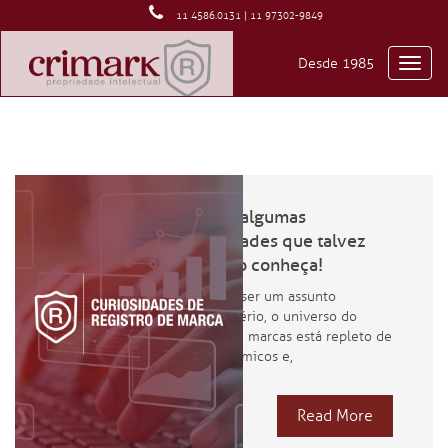
11 4586.0131 | 11 97302-9849
Desde 1985
Toggl
navig
Marcas: algumas
curiosidades que talvez
você não conheça!
Apesar de ser um assunto
bastante sério, o universo do
registro de marcas está repleto de
casos polêmicos e,
Read More