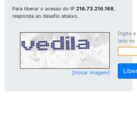
Para liberar o acesso
do IP
216.73.216.168
,
responda ao desafio abaixo.
Digite 
lado no
[trocar imagem]