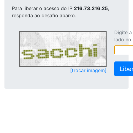
Para liberar o acesso
do IP
216.73.216.25
,
responda ao desafio abaixo.
Digite 
lado no
[trocar imagem]