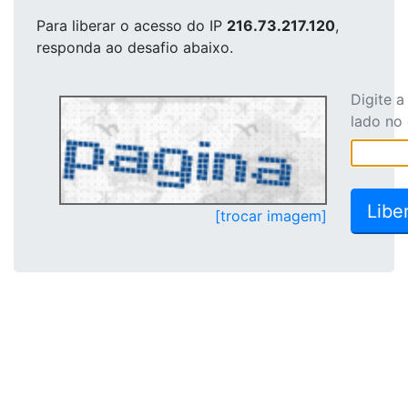
Para liberar o acesso
do IP
216.73.217.120
,
responda ao desafio abaixo.
Digite 
lado no
[trocar imagem]