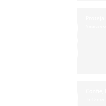
Proteja
A marca é c
Confie, 
Há 40 anos 