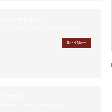
 Seu Patrimônio
onstruída com muito zelo e altos investimentos
Read More
É Crimark.
atendendo clientes com excelência.