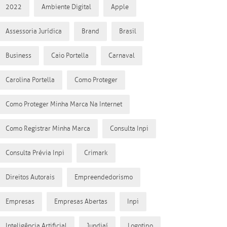
2022
Ambiente Digital
Apple
Assessoria Jurídica
Brand
Brasil
Business
Caio Portella
Carnaval
Carolina Portella
Como Proteger
Como Proteger Minha Marca Na Internet
Como Registrar Minha Marca
Consulta Inpi
Consulta Prévia Inpi
Crimark
Direitos Autorais
Empreendedorismo
Empresas
Empresas Abertas
Inpi
Inteligência Artificial
Jundiaí
Logotipo